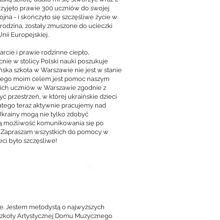
zyjęło prawie 300 uczniów do swojej
ojna - i skończyło się szczęśliwe życie w
rodzina, zostały zmuszone do ucieczki
nii Europejskiej.
cie i prawie rodzinne ciepło,
ie w stolicy Polski nauki poszukuje
ńska szkoła w Warszawie nie jest w stanie
latego moim celem jest pomoc naszym
skich uczniów w Warszawie zgodnie z
 przestrzeń, w której ukraińskie dzieci
 Dlatego teraz aktywnie pracujemy nad
 Ukrainy mogą nie tylko zdobyć
ą możliwość komunikowania się po
ortu. Zapraszam wszystkich do pomocy w
ci było szczęśliwe!
e. Jestem metodystą o najwyższych
j Szkoły Artystycznej Domu Muzycznego