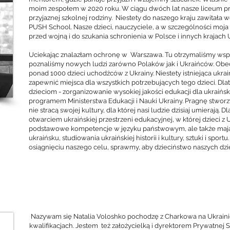
moim zespołem w 2020 roku. W ciągu dwóch lat nasze liceum pr
przyjaznej szkolnej rodziny. Niestety do naszego kraju zawitała w
PUSH School. Nasze dzieci, nauczyciele, a w szczególności moja 
przed wojną i do szukania schronienia w Polsce i innych krajach U
Uciekając znalazłam ochronę w Warszawa. Tu otrzymaliśmy wspar
poznaliśmy nowych ludzi zarówno Polaków jak i Ukraińców. Obecn
ponad 1000 dzieci uchodźców z Ukrainy. Niestety istniejąca ukrai
zapewnić miejsca dla wszystkich potrzebujących tego dzieci. D
dzieciom - zorganizowanie wysokiej jakości edukacji dla ukraiń
programem Ministerstwa Edukacji i Nauki Ukrainy. Pragnę stworzyć
nie stracą swojej kultury, dla której nasi ludzie dzisiaj umierają.
otwarciem ukraińskiej przestrzeni edukacyjnej, w której dzieci z
podstawowe kompetencje w języku państwowym, ale także maj
ukraińsku, studiowania ukraińskiej historii i kultury, sztuki i sp
osiągnięciu naszego celu, sprawmy, aby dzieciństwo naszych dzie
Nazywam się Natalia Voloshko pochodzę z Charkowa na Ukraini
kwalifikacjach. Jestem też założycielką i dyrektorem Prywatne