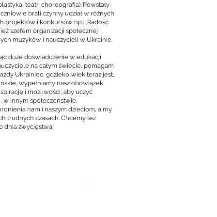
lastyka, teatr, choreografia). Powstały
czniowie brali czynny udział w różnych
h projektów i konkursów np.: „Radość
nież szefem organizacji społecznej
nych muzyków i nauczycieli w Ukrainie.
jąc duże doświadczenie w edukacji
 nauczyciele na całym świecie, pomagam
żdy Ukrainiec, gdziekolwiek teraz jest,
aińskie, wypełniamy nasz obowiązek
nspirację i możliwości, aby uczyć
h, w innym społeczeństwie.
chronienia nam i naszym dzieciom, a my
ych trudnych czasach. Chcemy też
do dnia zwycięstwa!