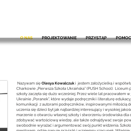
O NAS
PROJEKTOWANIE
PRZYSTĄP
POMO
Nazywam się
Olesya Kowalczuk
i jestem założycielką i współw
Charkowie „Pierwsza Szkoła Ukraińska” (PUSH School). Liceum p
szkoły zaczęła się dużo wcześniej. Przez wiele lat pracowałem
Ukrainie „Poranek”, które wydaje podręczniki i literaturę edukac
komunikacji z autorami podręczników, inspirowanymi miłością do
uczenia się dzieci był jak najbardziej interesujący i wysokiej jakoś
marzenie o otwarciu własnej szkoły i stworzeniu środowiska dla 
zdobywać wartościową wiedzę, ale także odnajdywać swoje powoł
swobodnie wyrażać i argumentować swój punkt widzenia. Szkoła, 
mentorem, gdzie panuje przyjaźń i wzajemny szacunek. Właśnie t