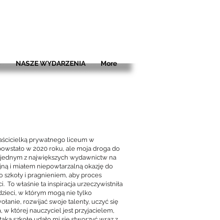
C
NASZE WYDARZENIA
More
łaścicielką prywatnego liceum w
owstało w 2020 roku, ale moja droga do
 w jednym z największych wydawnictw na
yjną i miałem niepowtarzalną okazję do
 szkoły i pragnieniem, aby proces
ci. To właśnie ta inspiracja urzeczywistniła
dzieci, w którym mogą nie tylko
anie, rozwijać swoje talenty, uczyć się
w której nauczyciel jest przyjacielem,
aką szkołę udało mi się stworzyć wraz z