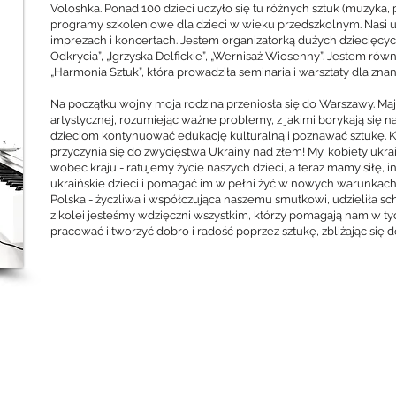
Voloshka. Ponad 100 dzieci uczyło się tu różnych sztuk (muzyka, p
programy szkoleniowe dla dzieci w wieku przedszkolnym. Nasi u
imprezach i koncertach. Jestem organizatorką dużych dziecięcyc
Odkrycia”, „Igrzyska Delfickie”, „Wernisaż Wiosenny”. Jestem rów
„Harmonia Sztuk”, która prowadziła seminaria i warsztaty dla zna
Na początku wojny moja rodzina przeniosła się do Warszawy. Ma
artystycznej, rozumiejąc ważne problemy, z jakimi borykają się
dzieciom kontynuować edukację kulturalną i poznawać sztukę. Ka
przyczynia się do zwycięstwa Ukrainy nad złem! My, kobiety ukr
wobec kraju - ratujemy życie naszych dzieci, a teraz mamy siłę, i
ukraińskie dzieci i pomagać im w pełni żyć w nowych warunkac
Polska - życzliwa i współczująca naszemu smutkowi, udzieliła s
z kolei jesteśmy wdzięczni wszystkim, którzy pomagają nam w t
pracować i tworzyć dobro i radość poprzez sztukę, zbliżając się 